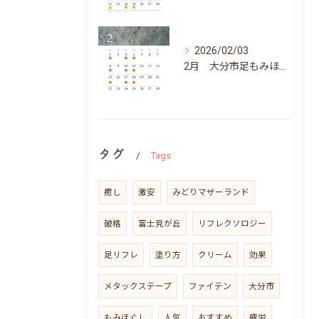
2026/02/03
2月 大分市足もみほぐしリラクゼーションふらりん
タグ
Tags
癒し
激安
みどりマザーランド
破格
富士見が丘
リフレクソロジー
足リフレ
塗り方
クリーム
効果
メタックステープ
ファイテン
大分市
もみほぐし
人気
おすすめ
疲労