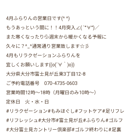
4月ふらりんの営業日です(^ ^)
もうあっという間に！！4月突入∠( `°∀°)／
また寒くなったり💦週末から暖かくなる予報に
久々に？^_^通常通り営業致します☆彡
4月もリラクゼーションふらりんを
宜しくお願いします((o(´∀｀)o))
大分県大分市富士見が丘東3丁目12-8
ご予約電話番号 070-4735-0603
営業時間12時〜18時（月曜日のみ10時〜）
定休日 火・水・日
#リラクゼーション#もみほぐし#フットケア#足リフレ
#リフレッシュ#大分市#富士見が丘#ふらりん#ゴルフ
#大分富士見カントリー倶楽部#ゴルフ終わりに#足裏